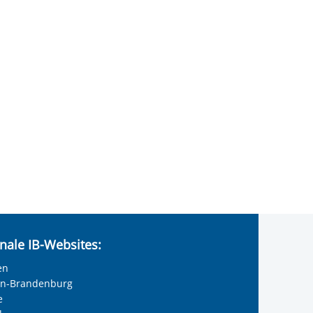
nale IB-Websites:
en
lin-Brandenburg
e