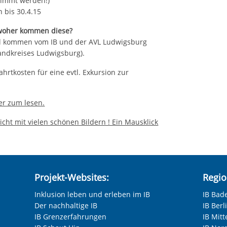
timmt werden!)
 bis 30.4.15
d woher kommen diese?
ial kommen vom IB und der AVL Ludwigsburg
andkreises Ludwigsburg).
ahrtkosten für eine evtl. Exkursion zur
er zum lesen.
cht mit vielen schönen Bildern ! Ein Mausklick
Projekt-Websites:
Regio
Inklusion leben und erleben im IB
IB Bad
Der nachhaltige IB
IB Ber
IB Grenzerfahrungen
IB Mitt