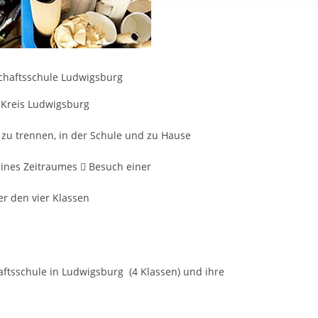
rstreckt sich nicht auf notwendige Cookies, die erforderlich zur B
n und somit gewünschten Website-Funktionen sind. Diese Cooki
ressen und daher unabhängig von einer Einwilligung.
schaftsschule Ludwigsburg
m Kreis Ludwigsburg
e zu trennen, in der Schule und zu Hause
ines Zeitraumes  Besuch einer
r den vier Klassen
aftsschule in Ludwigsburg (4 Klassen) und ihre