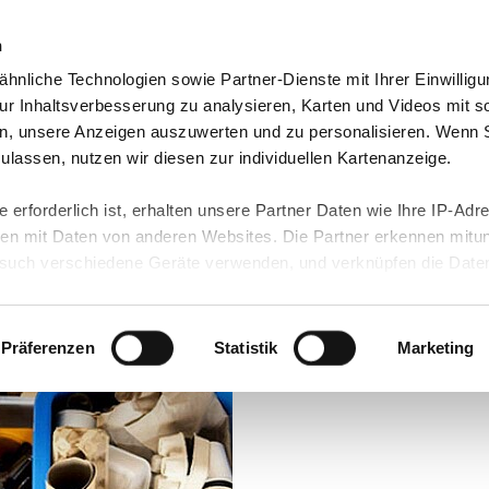
n
hnliche Technologien sowie Partner-Dienste mit Ihrer Einwilligu
Über uns
Aktuelles
r Inhaltsverbesserung zu analysieren, Karten und Videos mit s
n, unsere Anzeigen auszuwerten und zu personalisieren. Wenn 
trennung
 zulassen, nutzen wir diesen zur individuellen Kartenanzeige.
rb Green IB:
 erforderlich ist, erhalten unsere Partner Daten wie Ihre IP-Adr
g
n mit Daten von anderen Websites. Die Partner erkennen mitun
uch verschiedene Geräte verwenden, und verknüpfen die Date
kann die Datenübertragung in Drittländer (insb. die USA) nicht
rt ist kein der EU gleichwertiges Datenschutzniveau gewährlei
hre Daten führen kann.
Präferenzen
Statistik
Marketing
 in unseren
Datenschutzhinweisen
und in unserer
Cookie-Über
site-Funktionen für diese Zwecke aktiviert sind, müssen Sie al
können mittels nachfolgender Buttons über Ihre Einwilligung für
 erteilte Einwilligung stets für die Zukunft widerrufen. Bitte be