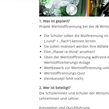
Ihre etwaige Einwilligung e
der von Ihnen aufgerufene
aufgrund berechtigter Inte
1. Was ist geplant?
Projekt Wertstofftrennung bei der IB-Wirt
Die Schüler sollen die Mülltrennung i
(„rund“ + „flach“) kennen lernen
Sie sollen motiviert werden ihre Abfäll
Film „Planet re-think“ ansehen?
Üben der Wertstofftrennung während e
Wertstoffsortierungs-Anlage
Wettbewerb zur Wertstofftrennung unte
Wertstofftrennungs-Quiz
(Feinkonzept fehlt noch)
2. Wer ist beteiligt?
Die Schülerinnen und Schüler der Wirtsch
Lehrerinnen und Lehrer.
Konzeption und Durchführung: